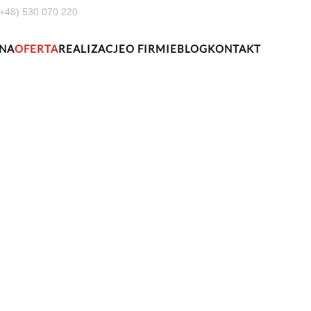
(+48) 530 070 220
NA
OFERTA
REALIZACJE
O FIRMIE
BLOG
KONTAKT