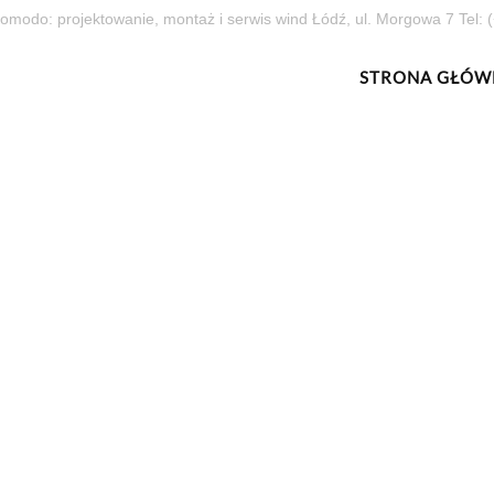
omodo: projektowanie, montaż i serwis wind Łódź, ul. Morgowa 7 Tel:
STRONA GŁÓW